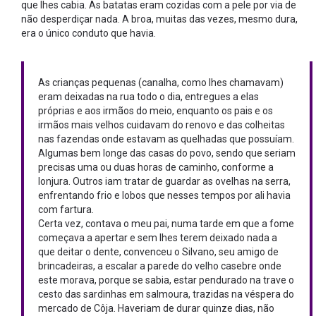
que lhes cabia. As batatas eram cozidas com a pele por via de
não desperdiçar nada. A broa, muitas das vezes, mesmo dura,
era o único conduto que havia.
As crianças pequenas (canalha, como lhes chamavam)
eram deixadas na rua todo o dia, entregues a elas
próprias e aos irmãos do meio, enquanto os pais e os
irmãos mais velhos cuidavam do renovo e das colheitas
nas fazendas onde estavam as quelhadas que possuíam.
Algumas bem longe das casas do povo, sendo que seriam
precisas uma ou duas horas de caminho, conforme a
lonjura. Outros iam tratar de guardar as ovelhas na serra,
enfrentando frio e lobos que nesses tempos por ali havia
com fartura.
Certa vez, contava o meu pai, numa tarde em que a fome
começava a apertar e sem lhes terem deixado nada a
que deitar o dente, convenceu o Silvano, seu amigo de
brincadeiras, a escalar a parede do velho casebre onde
este morava, porque se sabia, estar pendurado na trave o
cesto das sardinhas em salmoura, trazidas na véspera do
mercado de Côja. Haveriam de durar quinze dias, não