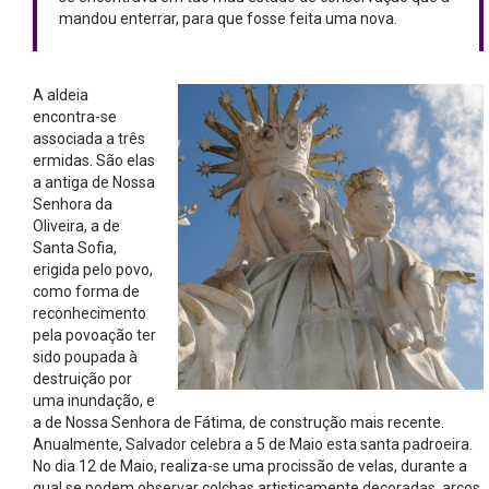
mandou enterrar, para que fosse feita uma nova.
A aldeia
encontra-se
associada a três
ermidas. São elas
a antiga de Nossa
Senhora da
Oliveira, a de
Santa Sofia,
erigida pelo povo,
como forma de
reconhecimento
pela povoação ter
sido poupada à
destruição por
uma inundação, e
a de Nossa Senhora de Fátima, de construção mais recente.
Anualmente, Salvador celebra a 5 de Maio esta santa padroeira.
No dia 12 de Maio, realiza-se uma procissão de velas, durante a
qual se podem observar colchas artisticamente decoradas, arcos